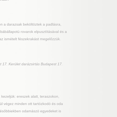
 a darazsak beköltöztek a padlásra,
s bábállapotú rovarok elpusztításával és a
 az ismételt fészekrakást megelőzzük.
t 17. Kerület darázsirtás Budapest 17.
t kezeljük: ereszek alatt, teraszokon,
elül végez minden ott tartózkodó és oda
a későbbiekben odamászó egyedeket is