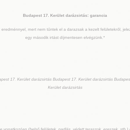
Budapest 17. Kerület
darázsirtás: garancia
eredménnyel, mert nem tűntek el a darazsak a kezelt felületekről, jelez
egy második irtást díjmentesen elvégzünk.*
pest 17. Kerület darázsirtás Budapest 17. Kerület darázsirtás Budapes
Kerület darázsirtás
e vonatkozóan (belső felületek, padlás, védett teraszok, ereszek, stb.)