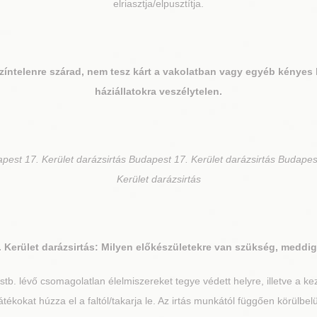
elriasztja/elpusztítja.
 színtelenre szárad, nem tesz kárt a vakolatban vagy egyéb kényes 
háziállatokra veszélytelen.
pest 17. Kerület darázsirtás Budapest 17. Kerület darázsirtás Budapes
Kerület darázsirtás
 Kerület
darázsirtás: Milyen előkészületekre van szükség, meddig t
 stb. lévő csomagolatlan élelmiszereket tegye védett helyre, illetve a k
tékokat húzza el a faltól/takarja le. Az irtás munkától függően körülbelü