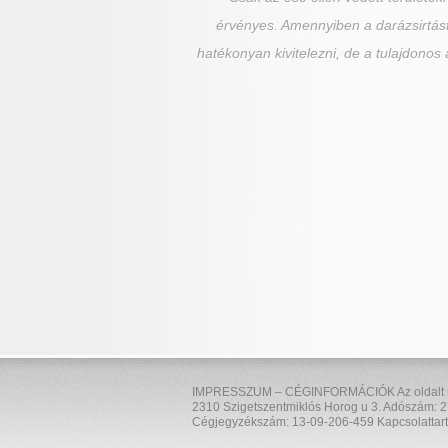
érvényes. Amennyiben a darázsirtást 
hatékonyan kivitelezni, de a tulajdonos
IMPRESSZUM – CÉGINFORMÁCIÓK Az oldalt üzem
2310 Szigetszentmiklós Horog u 3. Adószám: 2
Cégjegyzékszám: 13-09-206-459 Kapcsolattart