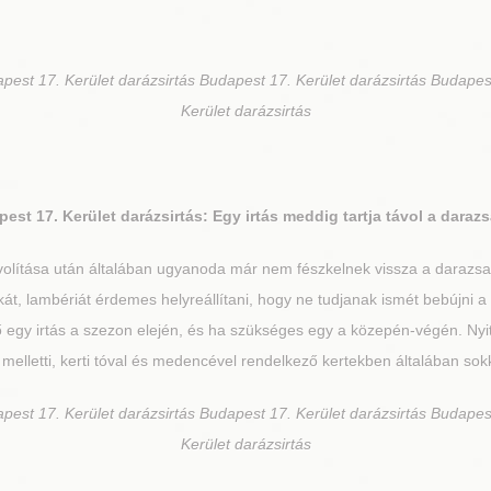
pest 17. Kerület darázsirtás Budapest 17. Kerület darázsirtás Budapes
Kerület darázsirtás
est 17. Kerület
darázsirtás: Egy irtás meddig tartja távol a daraz
ávolítása után általában ugyanoda már nem fészkelnek vissza a daraz
t, lambériát érdemes helyreállítani, hogy ne tudjanak ismét bebújni a 
gy irtás a szezon elején, és ha szükséges egy a közepén-végén. Nyito
elletti, kerti tóval és medencével rendelkező kertekben általában sokk
pest 17. Kerület darázsirtás Budapest 17. Kerület darázsirtás Budapes
Kerület darázsirtás