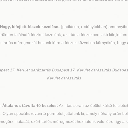
Nagy, kifejlett fészek kezelése:
(padláson, redőnytokban) amennyiben
rületen található fészket kezelünk, az irtás a fészekben lakó kifejlett é
tán tartós méregmezőt hozunk létre a fészek közvetlen környékén, hogy
pest 17. Kerület darázsirtás Budapest 17. Kerület darázsirtás Budapes
Kerület darázsirtás
- Általános távoltartó kezelés:
Az irtás során az épület külső felületei
. Olyan speciális rovarirtó permetet juttatunk ki, amely néhány órán b
g megőrzi hatását, ezért tartós méregmezőt hozhatunk vele létre, így 