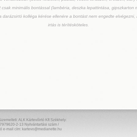
csak minimális bontással (lambéria, deszka lepattintása, gipszkarton min
 a darázsirtó kolléga kérése ellenére a bontást nem engedte elvégezni,
irtás is térítésköteles.
elteti: ALK Kártevőirtó Kft Székhely:
7979620-2-13 Nyilvántartási szám /
ó e-mail cím: kartevo@medianette.hu