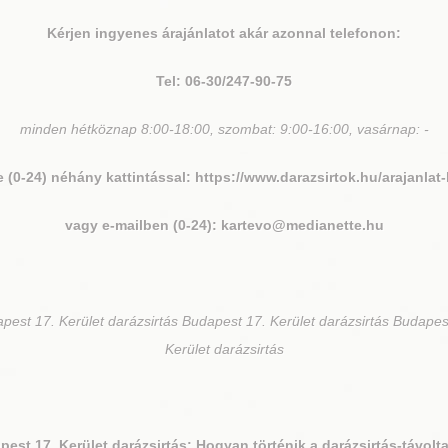
Kérjen ingyenes árajánlatot akár azonnal telefonon:
Tel: 06-30/247-90-75
minden hétköznap 8:00-18:00, szombat: 9:00-16:00, vasárnap: -
e (0-24) néhány kattintással:
https://www.darazsirtok.hu/arajanlat-
vagy e-mailben (0-24): kartevo@medianette.hu
pest 17. Kerület darázsirtás Budapest 17. Kerület darázsirtás Budapes
Kerület darázsirtás
pest 17. Kerület
darázsirtás: Hogyan történik a darázsirtás-távolt