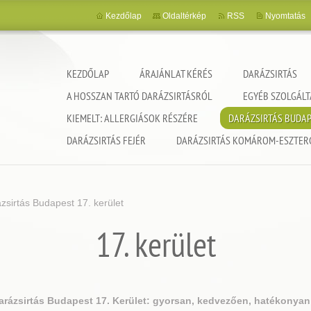
Kezdőlap
Oldaltérkép
RSS
Nyomtatás
KEZDŐLAP
ÁRAJÁNLAT KÉRÉS
DARÁZSIRTÁS
A HOSSZAN TARTÓ DARÁZSIRTÁSRÓL
EGYÉB SZOLGÁLT
KIEMELT: ALLERGIÁSOK RÉSZÉRE
DARÁZSIRTÁS BUDA
DARÁZSIRTÁS FEJÉR
DARÁZSIRTÁS KOMÁROM-ESZTE
zsirtás Budapest 17. kerület
17. kerület
arázsirtás Budapest 17. Kerület: gyorsan, kedvezően, hatékonya