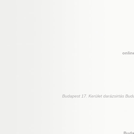
onlin
Budapest 17. Kerület
darázsirtás Buda
Buda