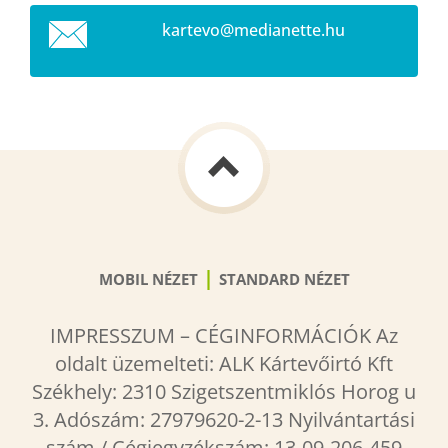
kartevo@
medianet
te.hu
|
MOBIL NÉZET
STANDARD NÉZET
IMPRESSZUM – CÉGINFORMÁCIÓK Az
oldalt üzemelteti: ALK Kártevőirtó Kft
Székhely: 2310 Szigetszentmiklós Horog u
3. Adószám: 27979620-2-13 Nyilvántartási
szám / Cégjegyzékszám: 13-09-206-459