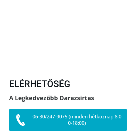
ELÉRHETŐSÉG
A Legkedvezőbb Darazsirtas
06-30/247-9075 (minden hétköznap 8:0
0-18:00)