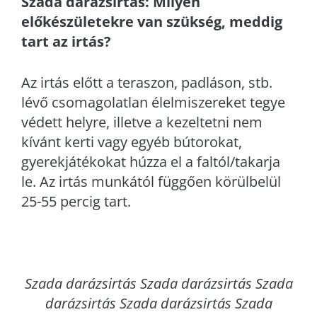
Szada
darázsirtás: Milyen
előkészületekre van szükség, meddig
tart az irtás?
Az irtás előtt a teraszon, padláson, stb.
lévő csomagolatlan élelmiszereket tegye
védett helyre, illetve a kezeltetni nem
kívánt kerti vagy egyéb bútorokat,
gyerekjátékokat húzza el a faltól/takarja
le. Az irtás munkától függően körülbelül
25-55 percig tart.
Szada
darázsirtás Szada darázsirtás Szada
darázsirtás Szada darázsirtás Szada