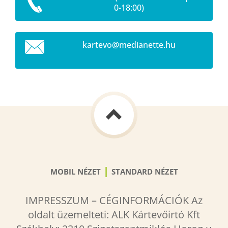
0-18:00)
kartevo@
medianet
te.hu
|
MOBIL NÉZET
STANDARD NÉZET
IMPRESSZUM – CÉGINFORMÁCIÓK Az
oldalt üzemelteti: ALK Kártevőirtó Kft