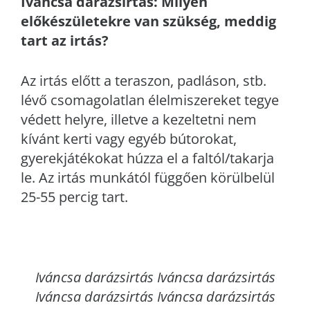
Iváncsa
darázsirtás: Milyen
előkészületekre van szükség, meddig
tart az irtás?
Az irtás előtt a teraszon, padláson, stb.
lévő csomagolatlan élelmiszereket tegye
védett helyre, illetve a kezeltetni nem
kívánt kerti vagy egyéb bútorokat,
gyerekjátékokat húzza el a faltól/takarja
le. Az irtás munkától függően körülbelül
25-55 percig tart.
Iváncsa
darázsirtás Iváncsa darázsirtás
Iváncsa darázsirtás Iváncsa darázsirtás