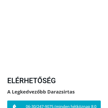
ELÉRHETŐSÉG
A Legkedvezőbb Darazsirtas
06-30/247-9075 (minden hétköznap 8:0