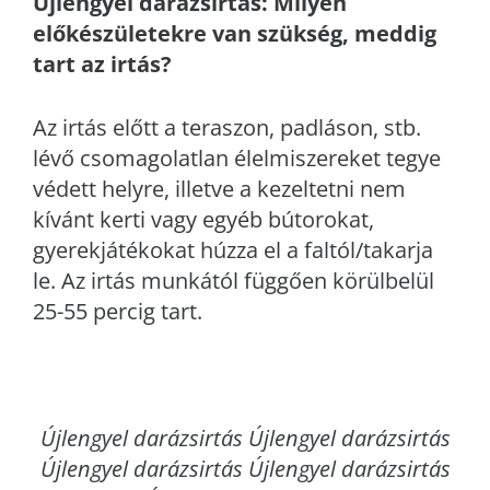
Újlengyel
darázsirtás: Milyen
előkészületekre van szükség, meddig
tart az irtás?
Az irtás előtt a teraszon, padláson, stb.
lévő csomagolatlan élelmiszereket tegye
védett helyre, illetve a kezeltetni nem
kívánt kerti vagy egyéb bútorokat,
gyerekjátékokat húzza el a faltól/takarja
le. Az irtás munkától függően körülbelül
25-55 percig tart.
Újlengyel
darázsirtás Újlengyel darázsirtás
Újlengyel darázsirtás Újlengyel darázsirtás