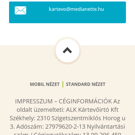
kartevo@
medianet
te.hu
|
MOBIL NÉZET
STANDARD NÉZET
IMPRESSZUM – CÉGINFORMÁCIÓK Az
oldalt üzemelteti: ALK Kártevőirtó Kft
Székhely: 2310 Szigetszentmiklós Horog u
3. Adószám: 27979620-2-13 Nyilvántartási
szám / Cégjegyzékszám: 13-09-206-459