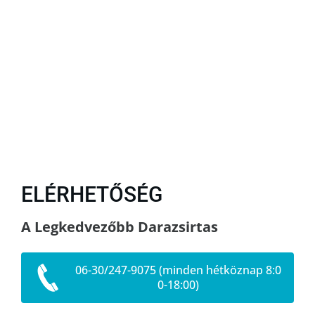
ELÉRHETŐSÉG
A Legkedvezőbb Darazsirtas
06-30/247-9075 (minden hétköznap 8:0
0-18:00)