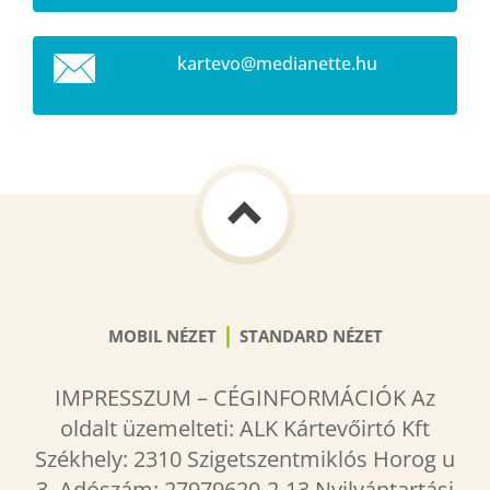
kartevo@
medianet
te.hu
|
MOBIL NÉZET
STANDARD NÉZET
IMPRESSZUM – CÉGINFORMÁCIÓK Az
oldalt üzemelteti: ALK Kártevőirtó Kft
Székhely: 2310 Szigetszentmiklós Horog u
3. Adószám: 27979620-2-13 Nyilvántartási