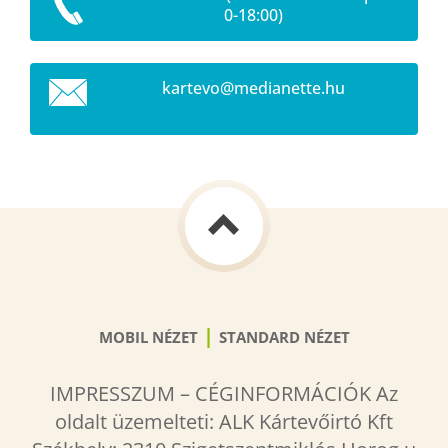
0-18:00)
kartevo@
medianet
te.hu
|
MOBIL NÉZET
STANDARD NÉZET
IMPRESSZUM – CÉGINFORMÁCIÓK Az
oldalt üzemelteti: ALK Kártevőirtó Kft