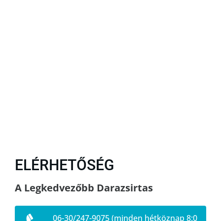
ELÉRHETŐSÉG
A Legkedvezőbb Darazsirtas
06-30/247-9075 (minden hétköznap 8:0