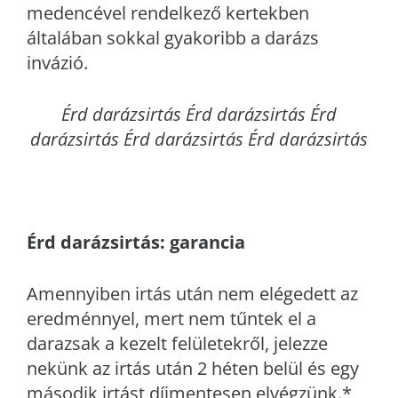
medencével rendelkező kertekben
általában sokkal gyakoribb a darázs
invázió.
Érd
darázsirtás Érd darázsirtás Érd
darázsirtás Érd darázsirtás Érd darázsirtás
Érd
darázsirtás: garancia
Amennyiben irtás után nem elégedett az
eredménnyel, mert nem tűntek el a
darazsak a kezelt felületekről, jelezze
nekünk az irtás után 2 héten belül és egy
második irtást díjmentesen elvégzünk.*