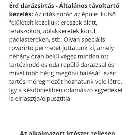
Érd
darázsirtás - Általános távoltartó
kezelés:
Az irtás során az épület külső
felületeit kezeljük: ereszek alatt,
teraszokon, ablakkeretek körül,
padlástereken, stb. Olyan speciális
rovarirtó permetet juttatunk ki, amely
néhány órán belül végez minden ott
tartózkodó és oda repülő darázzsal és
mivel több hétig megőrzi hatását, ezért
tartós méregmezőt hozhatunk vele létre,
így a későbbiekben odamászó egyedeket
is elriasztja/elpusztítja.
Az alkalmazott irtószer teljesen