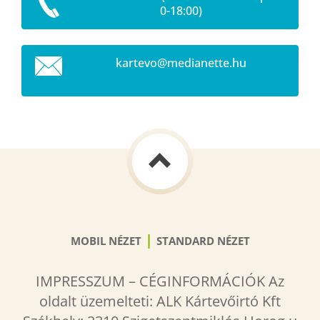
0-18:00)
kartevo@
medianet
te.hu
|
MOBIL NÉZET
STANDARD NÉZET
IMPRESSZUM – CÉGINFORMÁCIÓK Az
oldalt üzemelteti: ALK Kártevőirtó Kft