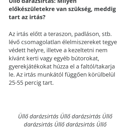
Üllő
darázsirtás: Milyen
előkészületekre van szükség, meddig
tart az irtás?
Az irtás előtt a teraszon, padláson, stb.
lévő csomagolatlan élelmiszereket tegye
védett helyre, illetve a kezeltetni nem
kívánt kerti vagy egyéb bútorokat,
gyerekjátékokat húzza el a faltól/takarja
le. Az irtás munkától függően körülbelül
25-55 percig tart.
Üllő
darázsirtás Üllő darázsirtás Üllő
darázsirtás Üllő darázsirtás Üllő