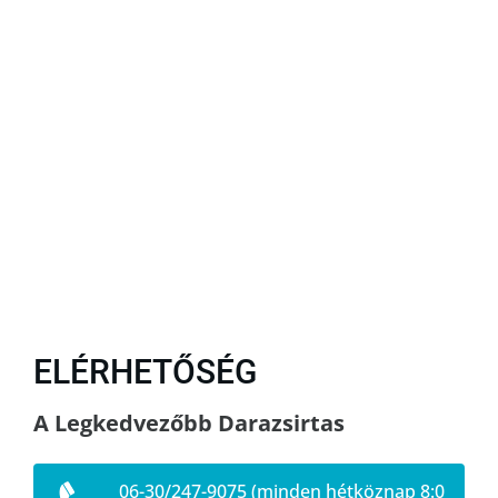
ELÉRHETŐSÉG
A Legkedvezőbb Darazsirtas
06-30/247-9075 (minden hétköznap 8:0